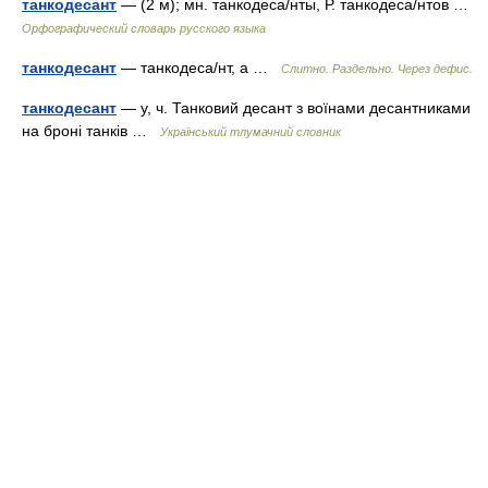
танкодесант
— (2 м); мн. танкодеса/нты, Р. танкодеса/нтов …
Орфографический словарь русского языка
танкодесант
— танкодеса/нт, а …
Слитно. Раздельно. Через дефис.
танкодесант
— у, ч. Танковий десант з воїнами десантниками
на броні танків …
Український тлумачний словник