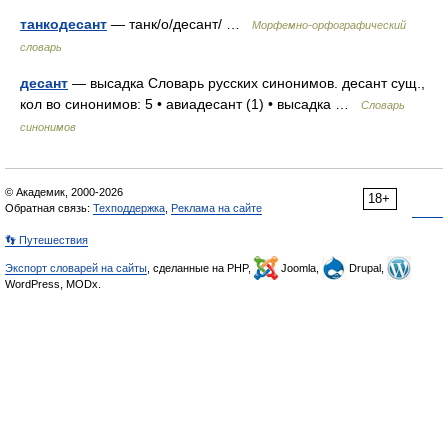
танкодесант
— танк/о/десант/ …
Морфемно-орфографический
словарь
десант
— высадка Словарь русских синонимов. десант сущ.,
кол во синонимов: 5 • авиадесант (1) • высадка …
Словарь
синонимов
© Академик, 2000-2026
18+
Обратная связь:
Техподдержка
,
Реклама на сайте
👣 Путешествия
Экспорт словарей на сайты
, сделанные на PHP,
Joomla,
Drupal,
WordPress, MODx.