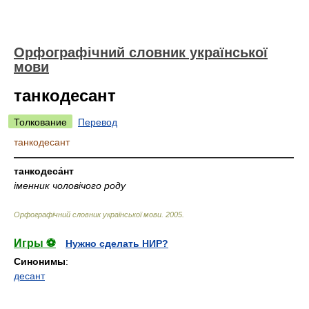
Орфографічний словник української
мови
танкодесант
Толкование
Перевод
танкодесант
—————————————————————————————
танкодеса́нт
іменник чоловічого роду
Орфографічний словник української мови
.
2005
.
Игры ⚽
Нужно сделать НИР?
Синонимы
:
десант