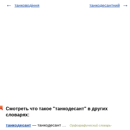
танководіння
танкодесантний
Смотреть что такое "танкодесант" в других
словарях:
танкодесант
— танкодесант …
Орфографический словарь-